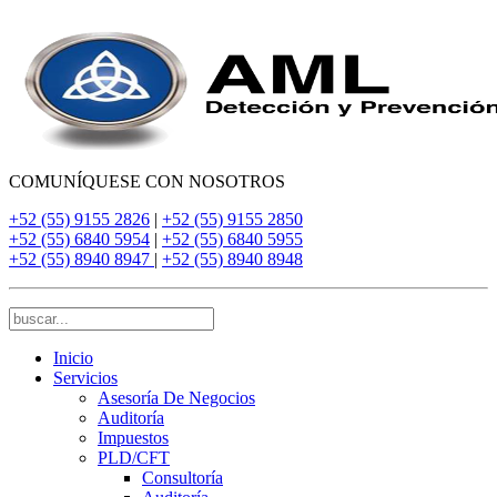
COMUNÍQUESE CON NOSOTROS
+52 (55) 9155 2826
|
+52 (55) 9155 2850
+52 (55) 6840 5954
|
+52 (55) 6840 5955
+52 (55) 8940 8947
|
+52 (55) 8940 8948
Inicio
Servicios
Asesoría De Negocios
Auditoría
Impuestos
PLD/CFT
Consultoría